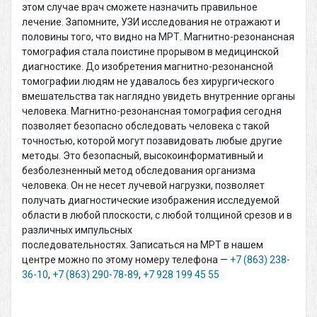
этом случае врач сможете назначить правильное
лечение. Запомните, УЗИ исследования не отражают и
половины того, что видно на МРТ. Магнитно-резонансная
томография стала поистине прорывом в медицинской
диагностике. До изобретения магнитно-резонансной
томографии людям не удавалось без хирургического
вмешательства так наглядно увидеть внутренние органы
человека. Магнитно-резонансная томография сегодня
позволяет безопасно обследовать человека с такой
точностью, которой могут позавидовать любые другие
методы. Это безопасный, высокоинформативный и
безболезненный метод обследования организма
человека. Он не несет лучевой нагрузки, позволяет
получать диагностические изображения исследуемой
области в любой плоскости, с любой толщиной срезов и в
различных импульсных
последовательностях. Записаться на МРТ в нашем
центре можно по этому номеру телефона —
+7 (863) 238-
36-10
,
+7 (863) 290-78-89
,
+7 928 199 45 55